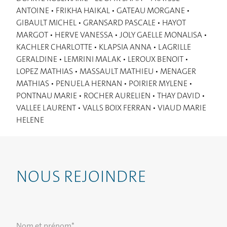
ANTOINE • FRIKHA HAIKAL • GATEAU MORGANE •
GIBAULT MICHEL • GRANSARD PASCALE • HAYOT
MARGOT • HERVE VANESSA • JOLY GAELLE MONALISA •
KACHLER CHARLOTTE • KLAPSIA ANNA • LAGRILLE
GERALDINE • LEMRINI MALAK • LEROUX BENOIT •
LOPEZ MATHIAS • MASSAULT MATHIEU • MENAGER
FR
EN
ES
IT
MATHIAS • PENUELA HERNAN • POIRIER MYLENE •
PONTNAU MARIE • ROCHER AURELIEN • THAY DAVID •
VALLEE LAURENT • VALLS BOIX FERRAN • VIAUD MARIE
HELENE
NOUS REJOINDRE
Nom et prénom*