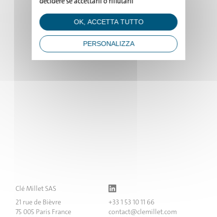
decidere se accettarli o rifiutarli
PROGETTI
OK, ACCETTA TUTTO
STUDIO
PERSONALIZZA
NEWS
CONTATTO
Clé Millet SAS
21 rue de Bièvre
+33 1 53 10 11 66
75 005 Paris France
contact@clemillet.com