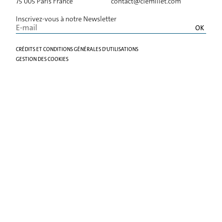
PROJETS
75 005 Paris France
contact@clemillet.com
Inscrivez-vous à notre Newsletter
AGENCE
CRÉDITS ET CONDITIONS GÉNÉRALES D'UTILISATIONS
ACTUALITÉS
GESTION DES COOKIES
CONTACT
FR
EN
ES
IT