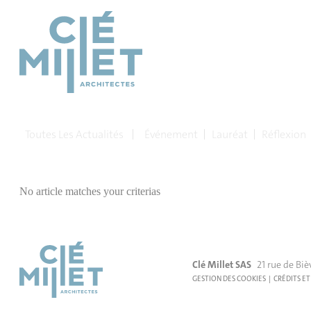
Panneau de gestion des cookies
Toutes Les Actualités
Événement
Lauréat
Réflexion
No article matches your criterias
Clé Millet SAS
21 rue de Biè
GESTION DES COOKIES
CRÉDITS ET