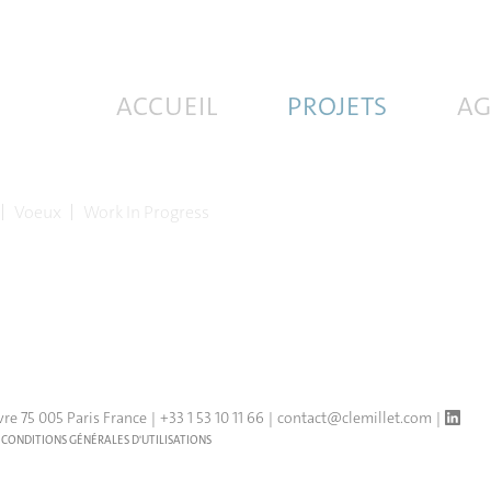
ACCUEIL
PROJETS
AG
Voeux
Work In Progress
vre 75 005 Paris France
+33 1 53 10 11 66
contact@clemillet.com
 CONDITIONS GÉNÉRALES D'UTILISATIONS