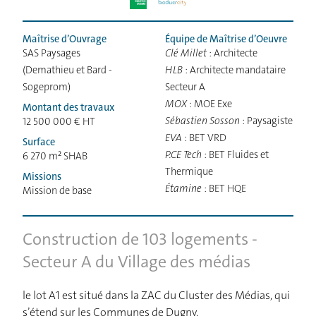
Maîtrise d’Ouvrage
Équipe de Maîtrise d’Oeuvre
SAS Paysages
Clé Millet
: Architecte
(Demathieu et Bard -
HLB
: Architecte mandataire
Sogeprom)
Secteur A
MOX
: MOE Exe
Montant des travaux
Sébastien Sosson
: Paysagiste
12 500 000 € HT
EVA
: BET VRD
Surface
P.CE Tech
: BET Fluides et
6 270 m² SHAB
Thermique
Missions
Étamine
: BET HQE
Mission de base
Construction de 103 logements -
Secteur A du Village des médias
le lot A1 est situé dans la ZAC du Cluster des Médias, qui
s’étend sur les Communes de Dugny,